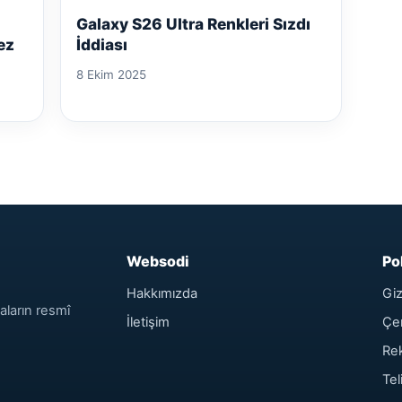
Galaxy S26 Ultra Renkleri Sızdı
ez
İddiası
8 Ekim 2025
Websodi
Po
Hakkımızda
Giz
aların resmî
İletişim
Çer
Rek
Tel