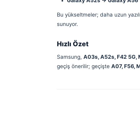
Galaxy A52s → Galaxy A56
Bu yükseltmeler; daha uzun yazılı
sunuyor.
Hızlı Özet
Samsung,
A03s, A52s, F42 5G,
geçiş önerilir; geçişte
A07, F56, 