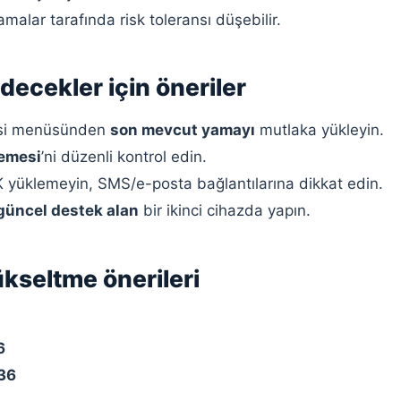
malar tarafında risk toleransı düşebilir.
ecekler için öneriler
mesi menüsünden
son mevcut yamayı
mutlaka yükleyin.
lemesi
’ni düzenli kontrol edin.
 yüklemeyin, SMS/e-posta bağlantılarına dikkat edin.
güncel destek alan
bir ikinci cihazda yapın.
seltme önerileri
6
36