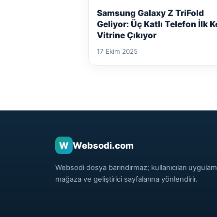
Samsung Galaxy Z TriFold
Geliyor: Üç Katlı Telefon İlk K
Vitrine Çıkıyor
17 Ekim 2025
W
Websodi.com
Websodi dosya barındırmaz; kullanıcıları uygulam
mağaza ve geliştirici sayfalarına yönlendirir.