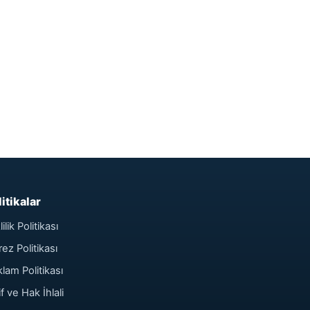
litikalar
lilik Politikası
ez Politikası
lam Politikası
if ve Hak İhlali