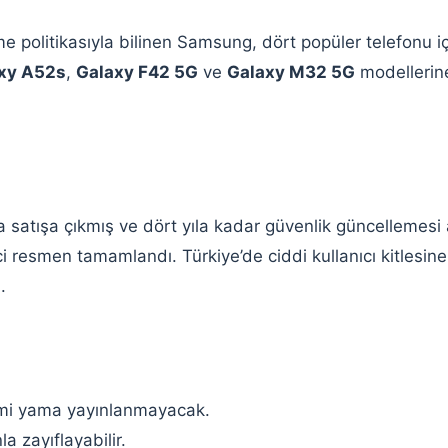
e politikasıyla bilinen Samsung, dört popüler telefonu 
xy A52s
,
Galaxy F42 5G
ve
Galaxy M32 5G
modellerine
da satışa çıkmış ve dört yıla kadar güvenlik güncellemesi
i resmen tamamlandı. Türkiye’de ciddi kullanıcı kitlesin
.
resmi yama yayınlanmayacak.
 zayıflayabilir.