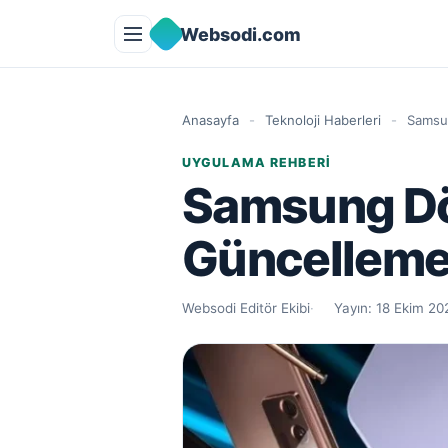
İçeriğe geç
Websodi.com
Anasayfa
-
Teknoloji Haberleri
-
Samsun
UYGULAMA REHBERI
Samsung Dör
Güncelleme 
Websodi Editör Ekibi
Yayın:
18 Ekim 20