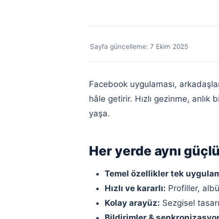
Sayfa güncelleme:
7 Ekim 2025
Facebook uygulaması, arkadaşları
hâle getirir. Hızlı gezinme, anlı
yaşa.
Her yerde aynı güçl
Temel özellikler tek uygula
Hızlı ve kararlı:
Profiller, alb
Kolay arayüz:
Sezgisel tasarı
Bildirimler & senkronizasyo