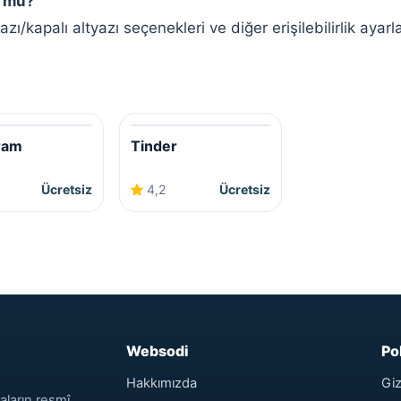
r mu?
ı/kapalı altyazı seçenekleri ve diğer erişilebilirlik ayarl
ram
Tinder
Ücretsiz
4,2
Ücretsiz
Websodi
Po
Hakkımızda
Giz
aların resmî