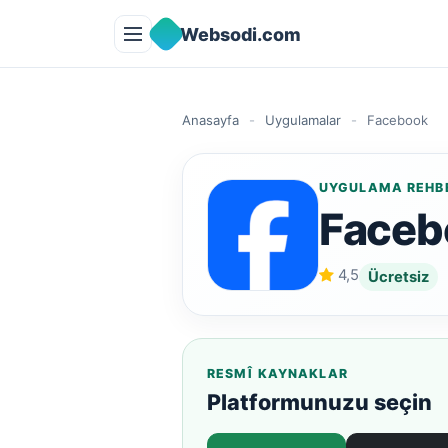
İçeriğe geç
Websodi.com
Anasayfa
-
Uygulamalar
-
Facebook
UYGULAMA REHB
Faceb
4,5
Ücretsiz
RESMÎ KAYNAKLAR
Platformunuzu seçin