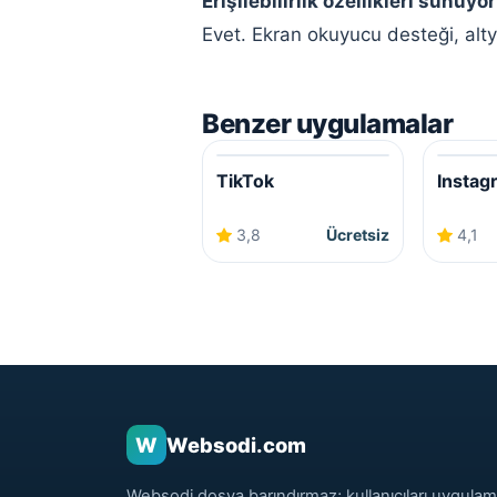
Erişilebilirlik özellikleri sunuyo
Evet. Ekran okuyucu desteği, altyaz
Benzer uygulamalar
TikTok
Instag
3,8
Ücretsiz
4,1
W
Websodi.com
Websodi dosya barındırmaz; kullanıcıları uygulam