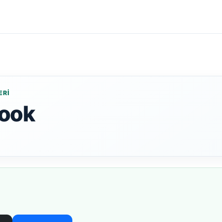
ERI
ook