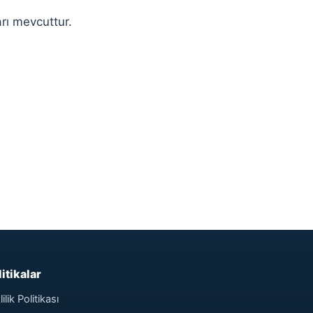
arı mevcuttur.
litikalar
lilik Politikası