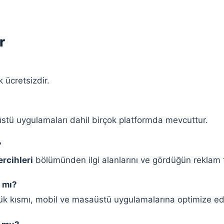
r
 ücretsizdir.
tü uygulamaları dahil birçok platformda mevcuttur.
?
rcihleri
bölümünden ilgi alanlarını ve gördüğün reklam tü
 mı?
yük kısmı, mobil ve masaüstü uygulamalarına optimize edi