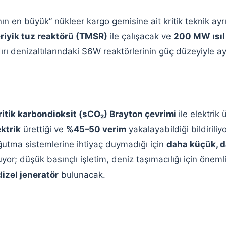
n en büyük” nükleer kargo gemisine ait kritik teknik ayrı
eriyik tuz reaktörü (TMSR)
ile çalışacak ve
200 MW ısıl
rı denizaltılarındaki S6W reaktörlerinin güç düzeyiyle ay
itik karbondioksit (sCO₂) Brayton çevrimi
ile elektrik
ktrik
ürettiği ve
%45–50 verim
yakalayabildiği bildiriliyo
utma sistemlerine ihtiyaç duymadığı için
daha küçük, d
or; düşük basınçlı işletim, deniz taşımacılığı için önemli
izel jeneratör
bulunacak.