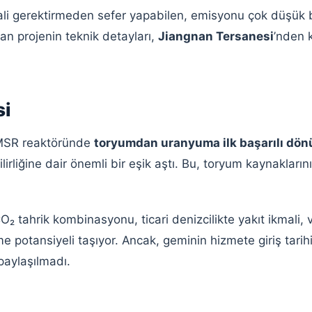
ali gerektirmeden sefer yapabilen, emisyonu çok düşük bi
lan projenin teknik detayları,
Jiangnan Tersanesi
’nden 
si
TMSR reaktöründe
toryumdan uranyuma ilk başarılı dö
irliğine dair önemli bir eşik aştı. Bu, toryum kaynakların
₂ tahrik kombinasyonu, ticari denizcilikte yakıt ikmali, 
potansiyeli taşıyor. Ancak, geminin hizmete giriş tarihi 
paylaşılmadı.