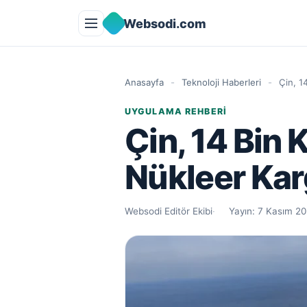
İçeriğe geç
Websodi.com
Anasayfa
-
Teknoloji Haberleri
-
Çin, 1
UYGULAMA REHBERI
Çin, 14 Bin
Nükleer Kar
Websodi Editör Ekibi
Yayın:
7 Kasım 2