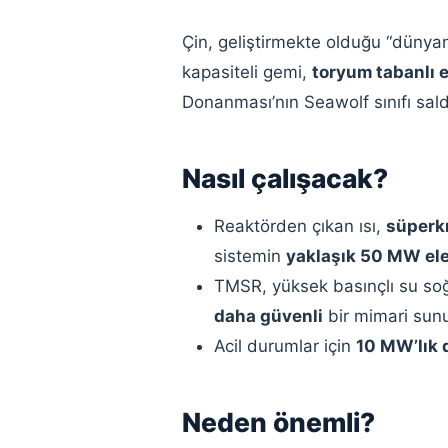
Çin, geliştirmekte olduğu “dünyanı
kapasiteli gemi,
toryum tabanlı 
Donanması’nın Seawolf sınıfı saldı
Nasıl çalışacak?
Reaktörden çıkan ısı,
süperkr
sistemin
yaklaşık 50 MW ele
TMSR, yüksek basınçlı su soğ
daha güvenli
bir mimari sunuy
Acil durumlar için
10 MW’lık d
Neden önemli?