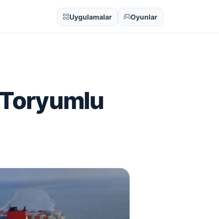
Uygulamalar
Oyunlar
k Toryumlu